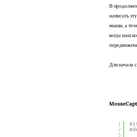
В продолжен
написать эт
мыши, а точ
когда наш к
передвижени
Для начала 
MouseCaptu
1
#i
2
#d
3