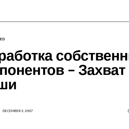
wxWidgets
Cross-Platform Programming
ED
работка собствен
понентов – Захват
ши
DECEMBER 3, 2007