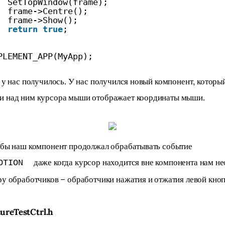
SetTopWindow(frame);
frame->Centre();
frame->Show();
return
true
;
PLEMENT_APP(MyApp);
е у нас получилось. У нас получился новый компонент, которы
и над ним курсора мыши отображает координаты мыши.
обы наш компонент продолжал обрабатывать событие 
 даже когда курсор находится вне компонента нам н
OTION
ру обработчиков – обработчики нажатия и отжатия левой кно
reTestCtrl.h