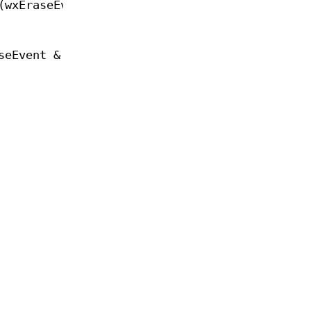
(wxEraseEvent & event)
seEvent & event)