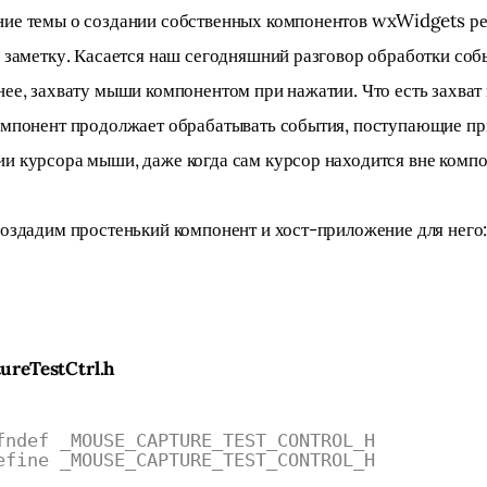
ие темы о создании собственных компонентов wxWidgets р
у заметку. Касается наш сегодняшний разговор обработки соб
нее, захвату мыши компонентом при нажатии. Что есть захват
омпонент продолжает обрабатывать события, поступающие пр
и курсора мыши, даже когда сам курсор находится вне компо
создадим простенький компонент и хост-приложение для него
reTestCtrl.h
fndef _MOUSE_CAPTURE_TEST_CONTROL_H
efine _MOUSE_CAPTURE_TEST_CONTROL_H