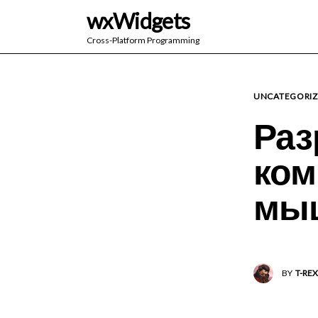
wxWidgets
Cross-Platform Programming
UNCATEGORIZ
Раз
ком
мы
BY
T-REX