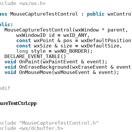
nclude <wx/wx.h>
ass
MouseCaptureTestControl : 
public
wxContro
blic
:
MouseCaptureTestControl(wxWindow * parent,
wxWindowID id = wxID_ANY,
const
wxPoint & pos = wxDefaultPosition
const
wxSize & size = wxDefaultSize,
long
style = wxNO_BORDER);
DECLARE_EVENT_TABLE()
void
OnPaint(wxPaintEvent & event);
void
OnEraseBackground(wxEraseEvent & event
void
OnMouseMove(wxMouseEvent & event);
ndif
reTestCtrl.cpp
nclude "MouseCaptureTestControl.h"
nclude <wx/dcbuffer.h>