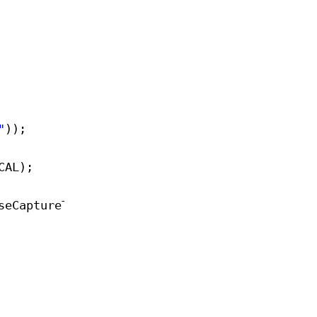
"
));
CAL);
seCaptureTestControl(
this
, wxID_ANY);