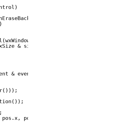
ntrol)
nEraseBackground)
)
l(wxWindow * parent,
xSize & size, 
long
style)
ent & event)
r()));
tion());
;
 pos.x, pos.y), wxNullBitmap,