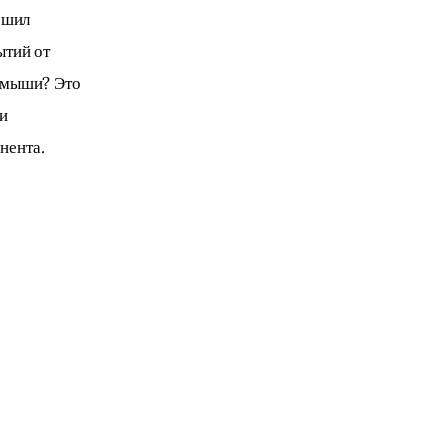
ешил 
ытий от 
 мыши? Это 
и 
нента.
: