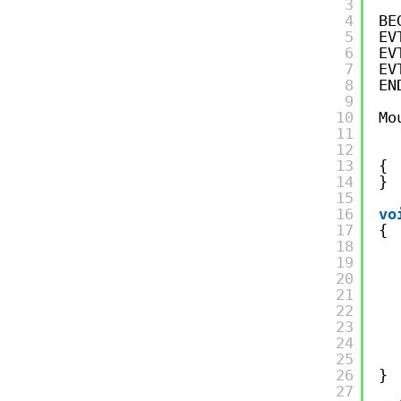
3
4
BE
5
EV
6
EV
7
EV
8
EN
9
10
Mo
11
12
13
{
14
}
15
16
vo
17
{
18
19
20
21
22
23
24
25
26
}
27