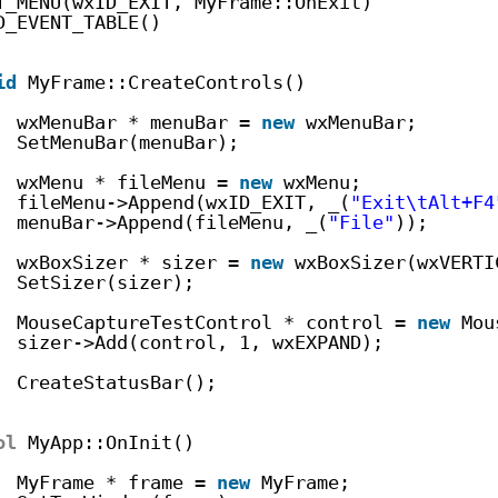
T_MENU(wxID_EXIT, MyFrame::OnExit)
D_EVENT_TABLE()
id
MyFrame::CreateControls()
wxMenuBar * menuBar = 
new
wxMenuBar;
SetMenuBar(menuBar);
wxMenu * fileMenu = 
new
wxMenu;
fileMenu->Append(wxID_EXIT, _(
"Exit\tAlt+F4
menuBar->Append(fileMenu, _(
"File"
));
wxBoxSizer * sizer = 
new
wxBoxSizer(wxVERTI
SetSizer(sizer);
MouseCaptureTestControl * control = 
new
Mou
sizer->Add(control, 1, wxEXPAND);
CreateStatusBar();
ol
MyApp::OnInit()
MyFrame * frame = 
new
MyFrame;