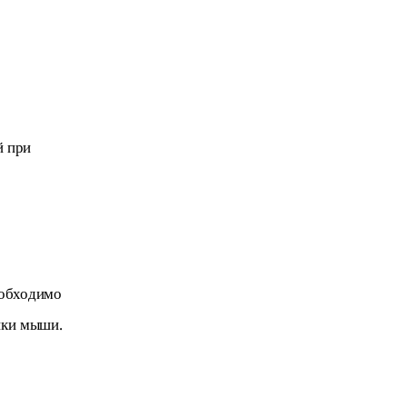
й при 
еобходимо 
пки мыши.