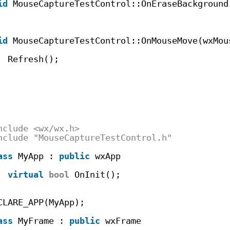
id
MouseCaptureTestControl::OnEraseBackground
id
MouseCaptureTestControl::OnMouseMove(wxMou
Refresh();
nclude <wx/wx.h>
nclude "MouseCaptureTestControl.h"
ass
MyApp : 
public
wxApp
virtual
bool
OnInit();
CLARE_APP(MyApp);
ass
MyFrame : 
public
wxFrame