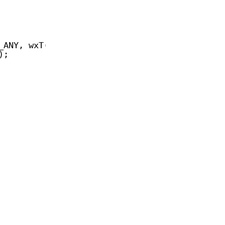
_ANY, wxT(
"Da, Yo!"
),
);