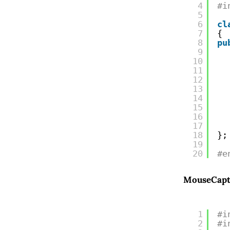
4
#i
5
6
cl
7
{
8
pu
9
10
11
12
13
14
15
16
17
18
};
19
20
#e
MouseCaptu
1
#i
2
#i