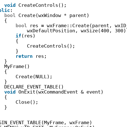
void
CreateControls();
blic
:
bool
Create(wxWindow * parent)
{
bool
res = wxFrame::Create(parent, wxID
wxDefaultPosition, wxSize(400, 300)
if
(res)
{
CreateControls();
}
return
res;
}
MyFrame()
{
Create(NULL);
}
DECLARE_EVENT_TABLE()
void
OnExit(wxCommandEvent & event)
{
Close();
}
GIN_EVENT_TABLE(MyFrame, wxFrame)