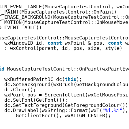
GIN_EVENT_TABLE(MouseCaptureTestControl, wxCo
T_PAINT(MouseCaptureTestControl::OnPaint)
T_ERASE_BACKGROUND(MouseCaptureTestControl::O
T_MOTION(MouseCaptureTestControl::OnMouseMove
D_EVENT_TABLE()
useCaptureTestControl::MouseCaptureTestContro
wxWindowID id, 
const
wxPoint & pos, 
const
w
: wxControl(parent, id, pos, size, style)
id
MouseCaptureTestControl::OnPaint(wxPaintEv
wxBufferedPaintDC dc(
this
);
dc.SetBackground(wxBrush(GetBackgroundColou
dc.Clear();
wxPoint pos = ScreenToClient(wxGetMousePosi
dc.SetFont(GetFont());
dc.SetTextForeground(GetForegroundColour())
dc.DrawLabel(wxString::Format(wxT(
"%i,%i"
),
GetClientRect(), wxALIGN_CENTER);