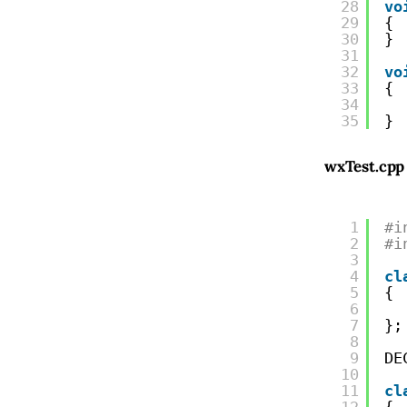
28
vo
29
{
30
}
31
32
vo
33
{
34
35
}
wxTest.cpp
1
#i
2
#i
3
4
cl
5
{
6
7
};
8
9
DE
10
11
cl
12
{