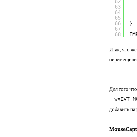
62
63
64
65
66
}
67
68
IM
Итак, что ж
перемещени
Для того чт
wxEVT_M
добавить па
MouseCaptu