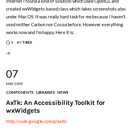
Internet I found a kind of solution which used OpenGL and
created wxWidgets-based class which takes screenshots also
under Mac OS. It was really hard task for me because I haven't
used neither Carbon nor Cocoa before. However everything
works now and I'm happy. Here it is:
4
BY
T-REX
07
MAY 2009
COMPONENTS
LIBRARIES
NEWS
AxTk: An Accessibility Toolkit for
wxWidgets
http://code.google.com/p/axtk/