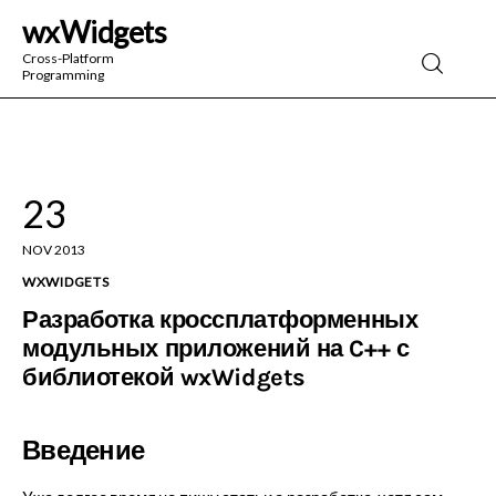
wxWidgets
wxWidgets
Cross-Platform
Programming
Cross-Platform Programming
23
NOV 2013
WXWIDGETS
Разработка кроссплатформенных
модульных приложений на C++ с
библиотекой wxWidgets
Введение