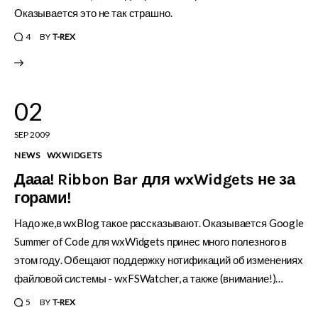
Оказывается это не так страшно.
4
BY
T-REX
02
SEP 2009
NEWS
WXWIDGETS
Дааа! Ribbon Bar для wxWidgets не за
горами!
Надо же,в wxBlog такое рассказывают. Оказывается Google
Summer of Code для wxWidgets принес много полезного в
этом году. Обещают поддержку нотификаций об изменениях
файловой системы - wxFSWatcher, а также (внимание!)…
5
BY
T-REX