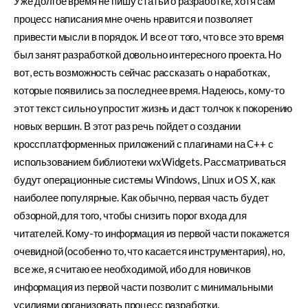
Уже долгое время не пишу статьи о разработке, хотя сам
процесс написания мне очень нравится и позволяет
привести мысли в порядок. И все от того, что все это время
был занят разработкой довольно интересного проекта. Но
вот, есть возможность сейчас рассказать о наработках,
которые появились за последнее время. Надеюсь, кому-то
этот текст сильно упростит жизнь и даст толчок к покорению
новых вершин. В этот раз речь пойдет о создании
кроссплатформенных приложений с плагинами на C++ с
использованием библиотеки wxWidgets. Рассматриваться
будут операционные системы Windows, Linux и OS X, как
наиболее популярные. Как обычно, первая часть будет
обзорной, для того, чтобы снизить порог входа для
читателей. Кому-то информация из первой части покажется
очевидной (особенно то, что касается инструментария), но,
все же, я считаю ее необходимой, ибо для новичков
информация из первой части позволит с минимальными
усилиями организовать процесс разработки.