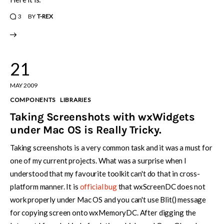
3
BY
T-REX
21
MAY 2009
COMPONENTS
LIBRARIES
Taking Screenshots with wxWidgets
under Mac OS is Really Tricky.
Taking screenshots is a very common task and it was a must for
one of my current projects. What was a surprise when I
understood that my favourite toolkit can't do that in cross-
platform manner. It is
official bug
that wxScreenDC does not
work properly under Mac OS and you can't use Blit() message
for copying screen onto wxMemoryDC. After digging the