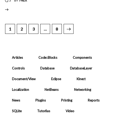
3
BY
T-REX
Posts
PAGE
1
PAGE
2
PAGE
3
>
…
PAGE
8
pagination
Articles
Code::Blocks
Components
Controls
Database
DatabaseLayer
Document/View
Eclipse
Kinect
Localization
NetBeans
Networking
News
Plugins
Printing
Reports
SQLite
Tutorilas
Video