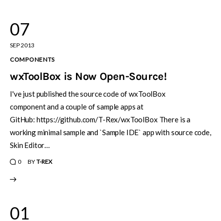
07
SEP 2013
COMPONENTS
wxToolBox is Now Open-Source!
I've just published the source code of wxToolBox
component and a couple of sample apps at
GitHub: https://github.com/T-Rex/wxToolBox There is a
working minimal sample and `Sample IDE` app with source code,
Skin Editor…
0
BY
T-REX
01