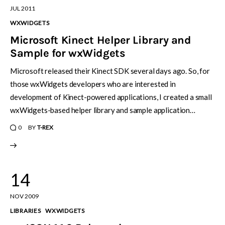
JUL 2011
WXWIDGETS
Microsoft Kinect Helper Library and
Sample for wxWidgets
Microsoft released their Kinect SDK several days ago. So, for
those wxWidgets developers who are interested in
development of Kinect-powered applications, I created a small
wxWidgets-based helper library and sample application…
0
BY
T-REX
14
NOV 2009
LIBRARIES
WXWIDGETS