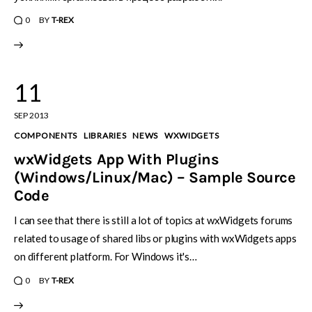
0
BY
T-REX
11
SEP 2013
COMPONENTS
LIBRARIES
NEWS
WXWIDGETS
wxWidgets App With Plugins
(Windows/Linux/Mac) – Sample Source
Code
I can see that there is still a lot of topics at wxWidgets forums
related to usage of shared libs or plugins with wxWidgets apps
on different platform. For Windows it's…
0
BY
T-REX