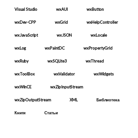
Visual Studio
wxAUI
wxButton
wxDev-CPP
wxGrid
wxHelpController
wxJavaScript
wxJSON
wxLocale
wxLog
wxPaintDC
wxPropertyGrid
wxRuby
wxSQLite3
wxThread
wxToolBox
wxValidator
wxWidgets
wxWinCE
wxZipInputStream
wxZipOutputStream
XML
Библиотека
Книги
Статьи