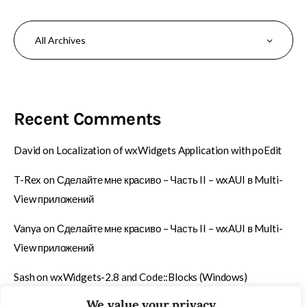
Recent Comments
David
on
Localization of wxWidgets Application with poEdit
T-Rex
on
Сделайте мне красиво – Часть II – wxAUI в Multi-
View приложений
Vanya
on
Сделайте мне красиво – Часть II – wxAUI в Multi-
View приложений
Sash
on
wxWidgets-2.8 and Code::Blocks (Windows)
We value your privacy
T-Rex
on
Быстрый способ упаковки содержимого папки в