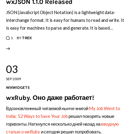
wxJSON 1.1.0 Released
JSON (JavaScript Object Notation) is a lightweight data-
interchange format. It is easy for humans to read and write. It
is easy for machines to parse and generate. It is based…
1
BY
T-REX
03
SEP 2009
WXWIDGETS
wxRuby. Оно даже работает!
Вдохновленнный читаемой нынче книгой
My Job Went to
India: 52 Ways to Save Your Job
решил покорять новые
горизонты. Наткнулся несколько дней назад на
вводную
статью о wxRuby
и сегодня решил попробовать.