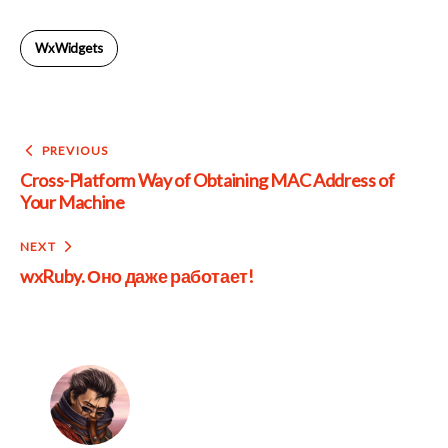
WxWidgets
Post
PREVIOUS
Cross-Platform Way of Obtaining MAC Address of
navigation
Your Machine
NEXT
wxRuby. Оно даже работает!