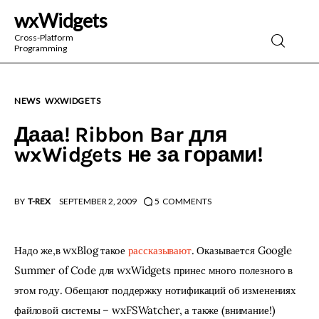
wxWidgets
wxWidgets
Cross-Platform
Programming
Cross-Platform Programming
NEWS
WXWIDGETS
Дааа! Ribbon Bar для
wxWidgets не за горами!
BY
T-REX
SEPTEMBER 2, 2009
5
COMMENTS
Надо же,в wxBlog такое 
рассказывают
. Оказывается Google 
Summer of Code для wxWidgets принес много полезного в 
этом году. Обещают поддержку нотификаций об изменениях 
файловой системы – wxFSWatcher, а также (внимание!) 