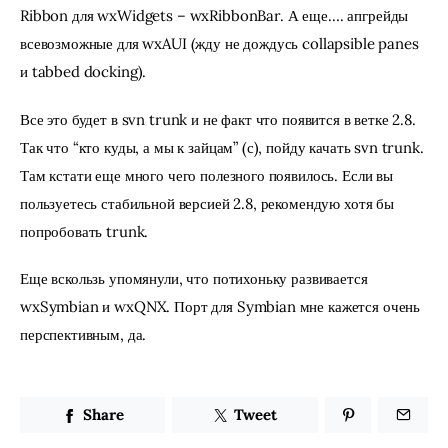
Ribbon для wxWidgets – wxRibbonBar. А еще…. апгрейды 
всевозможные для wxAUI (жду не дождусь collapsible panes 
и tabbed docking).
Все это будет в svn trunk и не факт что появится в ветке 2.8. 
Так что “кто куды, а мы к зайцам” (с), пойду качать svn trunk. 
Там кстати еще много чего полезного появилось. Если вы 
пользуетесь стабильной версией 2.8, рекомендую хотя бы 
попробовать trunk.
Еще вскользь упомянули, что потихоньку развивается 
wxSymbian и wxQNX. Порт для Symbian мне кажется очень 
перспективным, да.
Share
Tweet