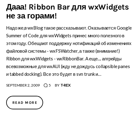
Дааа! Ribbon Bar для wxWidgets
не за горами!
Надо же,в wxBlog такое рассказывают. Оказывается Google
Summer of Code для wxWidgets принес много полезного в
этом году. Обещают поддержку нотификаций об изменениях
файловой системы - wxFSWatcher, а также (внимание!)
Ribbon для wxWidgets - wxRibbonBar. А еще.... апгрейды
всевозможные для wxAUI (жду не дождусь collapsible panes
и tabbed docking). Все это будет в svn trunk и…
SEPTEMBER 2, 2009
5
BY
T-REX
READ MORE