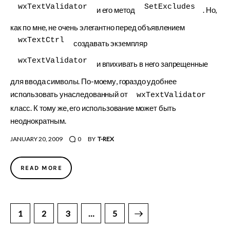
wxTextValidator
SetExcludes
и его метод
. Но,
как по мне, не очень элегантно перед объявлением
wxTextCtrl
создавать экземпляр
wxTextValidator
и впихивать в него запрещенные
для ввода символы. По-моему, гораздо удобнее
использовать унаследованный от
wxTextValidator
класс. К тому же, его использование может быть
неоднократным.
JANUARY 20, 2009
0
BY
T-REX
READ MORE
Posts
PAGE
1
PAGE
2
PAGE
3
>
…
PAGE
5
pagination