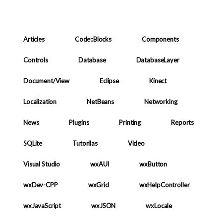
Articles
Code::Blocks
Components
Controls
Database
DatabaseLayer
Document/View
Eclipse
Kinect
Localization
NetBeans
Networking
News
Plugins
Printing
Reports
SQLite
Tutorilas
Video
Visual Studio
wxAUI
wxButton
wxDev-CPP
wxGrid
wxHelpController
wxJavaScript
wxJSON
wxLocale