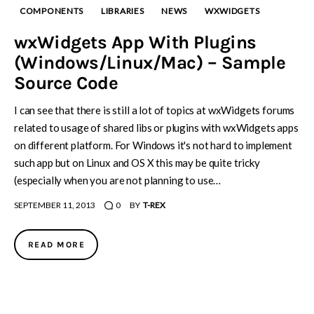
COMPONENTS
LIBRARIES
NEWS
WXWIDGETS
wxWidgets App With Plugins
(Windows/Linux/Mac) – Sample
Source Code
I can see that there is still a lot of topics at wxWidgets forums
related to usage of shared libs or plugins with wxWidgets apps
on different platform. For Windows it's not hard to implement
such app but on Linux and OS X this may be quite tricky
(especially when you are not planning to use…
SEPTEMBER 11, 2013
0
BY
T-REX
READ MORE