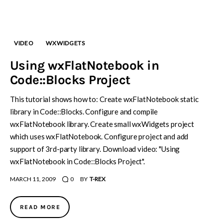
VIDEO
WXWIDGETS
Using wxFlatNotebook in
Code::Blocks Project
This tutorial shows how to: Create wxFlatNotebook static
library in Code::Blocks. Configure and compile
wxFlatNotebook library. Create small wxWidgets project
which uses wxFlatNotebook. Configure project and add
support of 3rd-party library. Download video: "Using
wxFlatNotebook in Code::Blocks Project".
MARCH 11, 2009
0
BY
T-REX
READ MORE