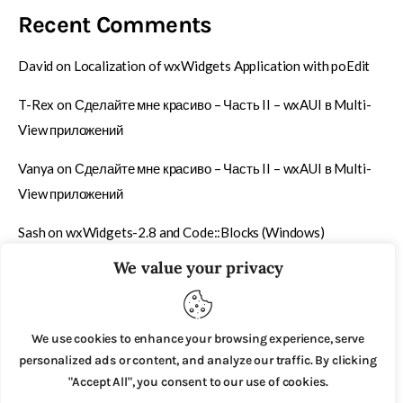
Recent Comments
David
on
Localization of wxWidgets Application with poEdit
T-Rex
on
Сделайте мне красиво – Часть II – wxAUI в Multi-
View приложений
Vanya
on
Сделайте мне красиво – Часть II – wxAUI в Multi-
View приложений
Sash
on
wxWidgets-2.8 and Code::Blocks (Windows)
We value your privacy
T-Rex
on
Быстрый способ упаковки содержимого папки в
ZIP-архив
We use cookies to enhance your browsing experience, serve
personalized ads or content, and analyze our traffic. By clicking
"Accept All", you consent to our use of cookies.