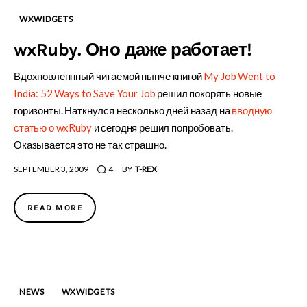
WXWIDGETS
wxRuby. Оно даже работает!
Вдохновленнный читаемой нынче книгой
My Job Went to
India: 52 Ways to Save Your Job
решил покорять новые
горизонты. Наткнулся несколько дней назад на
вводную
статью о wxRuby
и сегодня решил попробовать.
Оказывается это не так страшно.
SEPTEMBER 3, 2009
4
BY
T-REX
READ MORE
NEWS
WXWIDGETS