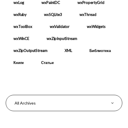
wxLog
wxPaintDC
wxPropertyGrid
wxRuby
wxSQLite3
wxThread
wxToolBox
wxValidator
wxWidgets
wxWinCE
wxZipInputStream
wxZipOutputStream
XML
Библиотека
Книги
Статьи