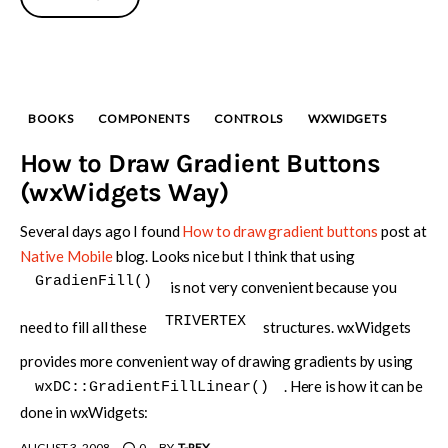
BOOKS
COMPONENTS
CONTROLS
WXWIDGETS
How to Draw Gradient Buttons
(wxWidgets Way)
Several days ago I found
How to draw gradient buttons
post at
Native Mobile
blog. Looks nice but I think that using
GradienFill()
is not very convenient because you
TRIVERTEX
need to fill all these
structures. wxWidgets
provides more convenient way of drawing gradients by using
. Here is how it can be
wxDC::GradientFillLinear()
done in wxWidgets:
AUGUST 3, 2008
0
BY
T-REX