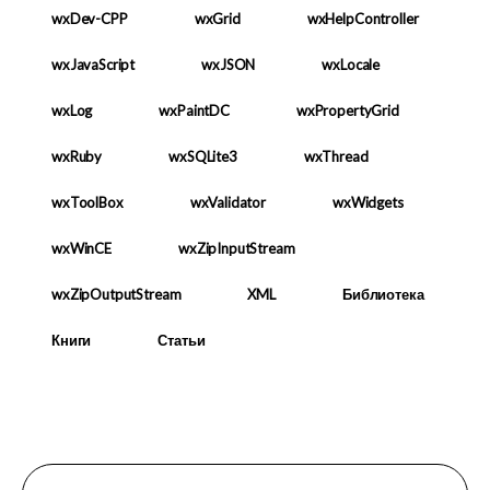
wxDev-CPP
wxGrid
wxHelpController
wxJavaScript
wxJSON
wxLocale
wxLog
wxPaintDC
wxPropertyGrid
wxRuby
wxSQLite3
wxThread
wxToolBox
wxValidator
wxWidgets
wxWinCE
wxZipInputStream
wxZipOutputStream
XML
Библиотека
Книги
Статьи