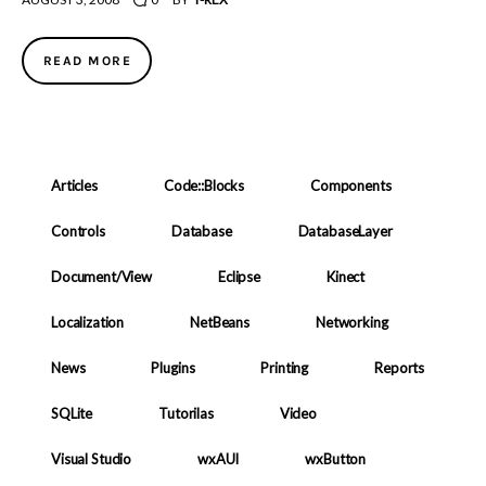
READ MORE
Articles
Code::Blocks
Components
Controls
Database
DatabaseLayer
Document/View
Eclipse
Kinect
Localization
NetBeans
Networking
News
Plugins
Printing
Reports
SQLite
Tutorilas
Video
Visual Studio
wxAUI
wxButton