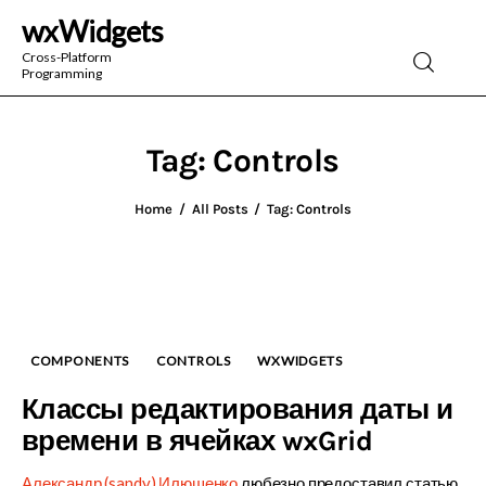
wxWidgets
wxWidgets
Cross-Platform
Programming
Cross-Platform Programming
Tag: Controls
Home
All Posts
Tag: Controls
COMPONENTS
CONTROLS
WXWIDGETS
Классы редактирования даты и
времени в ячейках wxGrid
Александр (sandy) Илюшенко
любезно предоставил статью