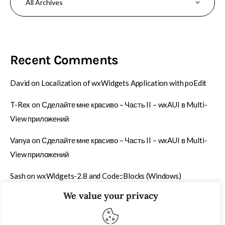
Recent Comments
David
on
Localization of wxWidgets Application with poEdit
T-Rex
on
Сделайте мне красиво – Часть II – wxAUI в Multi-
View приложений
Vanya
on
Сделайте мне красиво – Часть II – wxAUI в Multi-
View приложений
Sash
on
wxWidgets-2.8 and Code::Blocks (Windows)
We value your privacy
T-Rex
on
Быстрый способ упаковки содержимого папки в
ZIP-архив