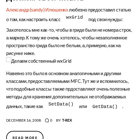
Александр (sandy) Илюшенко
любезно предоставил статью
wxGrid
о том, как настроить класc
под свои нужды:
Захотелось мне как-то, чтобы в гриде были не номера строк,
а маркер. К тому же очень хотелось, чтобы незаполненное
пространство грида было не белым, а, примерно, как на
рисунке ниже.
Навеяно это было в основном аналогичными и другими
классами, предоставляемыми MFC. Тут же и вспомнилось,
что подобные классы также прдоставляют очень полезные
методы для хранения дополнительных не отображаемых
SetData()
данных, такие как
или
.
GetData()
DECEMBER 16, 2008
0
BY
T-REX
READ MORE