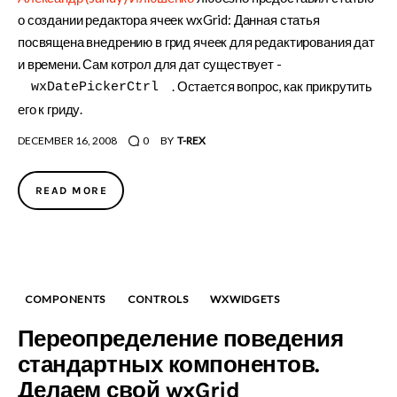
о создании редактора ячеек wxGrid: Данная статья
посвящена внедрению в грид ячеек для редактирования дат
и времени. Сам котрол для дат существует -
. Остается вопрос, как прикрутить
wxDatePickerCtrl
его к гриду.
DECEMBER 16, 2008
0
BY
T-REX
READ MORE
COMPONENTS
CONTROLS
WXWIDGETS
Переопределение поведения
стандартных компонентов.
Делаем свой wxGrid