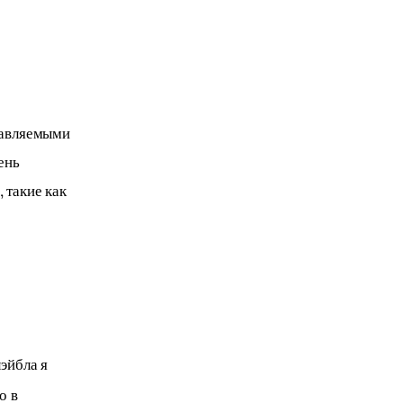
тавляемыми 
ень 
такие как 
эйбла я 
о в 