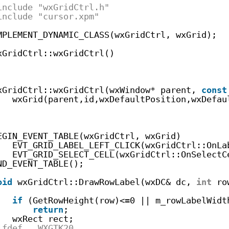
include "wxGridCtrl.h"
include "cursor.xpm"
MPLEMENT_DYNAMIC_CLASS(wxGridCtrl, wxGrid);
xGridCtrl::wxGridCtrl()
xGridCtrl::wxGridCtrl(wxWindow* parent, 
const
wxGrid(parent,id,wxDefaultPosition,wxDefau
EGIN_EVENT_TABLE(wxGridCtrl, wxGrid)
EVT_GRID_LABEL_LEFT_CLICK(wxGridCtrl::OnLa
EVT_GRID_SELECT_CELL(wxGridCtrl::OnSelectC
ND_EVENT_TABLE();
oid
wxGridCtrl::DrawRowLabel(wxDC& dc, 
int
ro
if
(GetRowHeight(row)<=0 || m_rowLabelWidt
return
;
wxRect rect;
ifdef __WXGTK20__