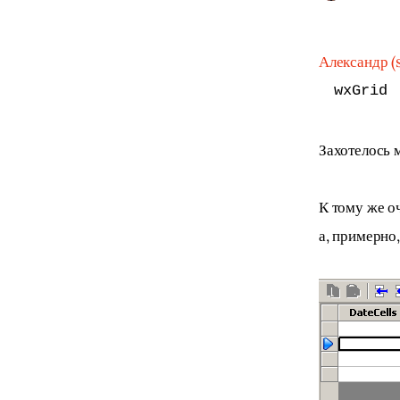
Александр 
wxGrid
Захотелось м
К тому же о
а, примерно,