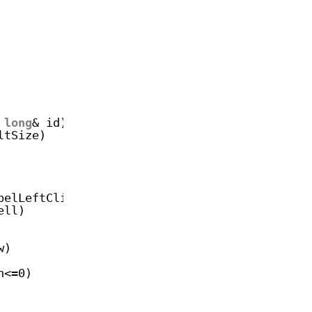
long
& id):
ltSize)
belLeftClick)
ell)
w)
h<=0)