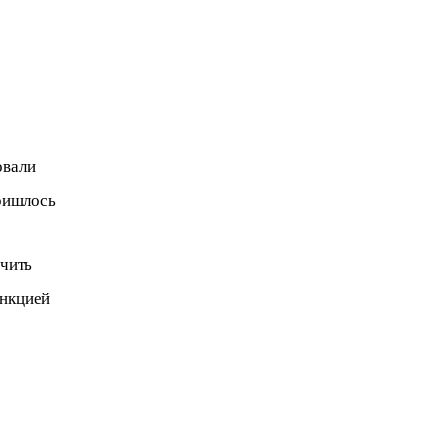
овали 
ришлось 
чить 
нкцией 