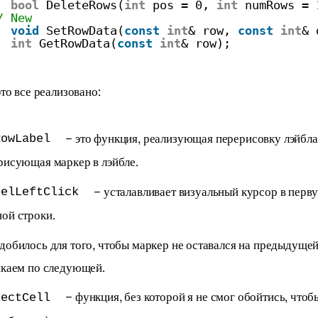
bool
DeleteRows(
int
pos = 0, 
int
numRows = 
/ New
void
SetRowData(
const
int
& row, 
const
int
& 
int
GetRowData(
const
int
& row);
это все реализовано:
– это функция, реализующая перерисовку лэйбла 
RowLabel
рисующая маркер в лэйбле.
– усталавливает визуальный курсор в перву
belLeftClick
ой строки.
добилось для того, чтобы маркер не оставался на предыдущей
икаем по следующей.
– функция, без которой я не смог обойтись, чтоб
lectCell