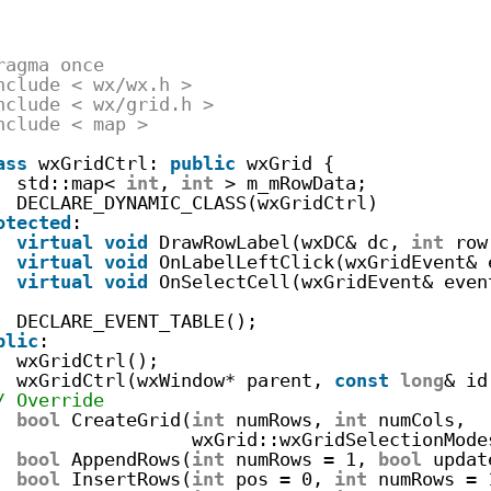
ragma once
nclude < wx/wx.h >
nclude < wx/grid.h >
nclude < map >
ass
wxGridCtrl: 
public
wxGrid {
std::map< 
int
, 
int
> m_mRowData;
DECLARE_DYNAMIC_CLASS(wxGridCtrl)
otected
:
virtual
void
DrawRowLabel(wxDC& dc, 
int
row
virtual
void
OnLabelLeftClick(wxGridEvent& 
virtual
void
OnSelectCell(wxGridEvent& even
DECLARE_EVENT_TABLE();
blic
:
wxGridCtrl();
wxGridCtrl(wxWindow* parent, 
const
long
& id
/ Override
bool
CreateGrid(
int
numRows, 
int
numCols,
wxGrid::wxGridSelectionMode
bool
AppendRows(
int
numRows = 1, 
bool
updat
bool
InsertRows(
int
pos = 0, 
int
numRows = 