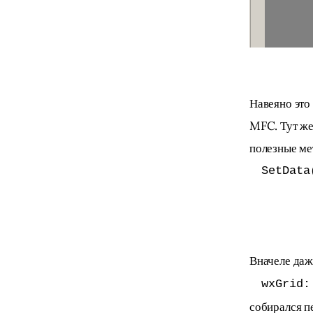
Навеяно это
MFC. Тут же
полезные ме
SetData
Вначеле даж
wxGrid:
собирался п