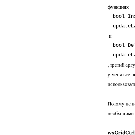
функциях 
bool In
updateL
 и 
bool De
updateL
, третий арг
у меня все п
использоват
Потому не н
необходимы
wxGridCtrl