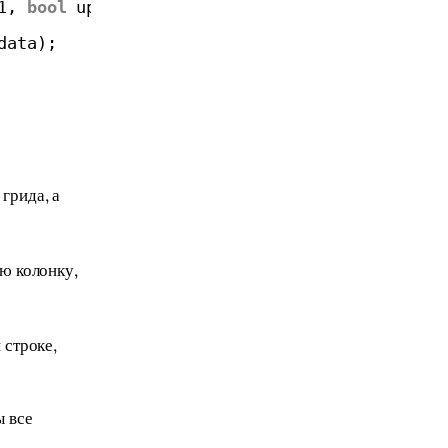
1, 
bool
updateLabels = 
true
);
data);
грида, а
ю колонку,
 строке,
ы все