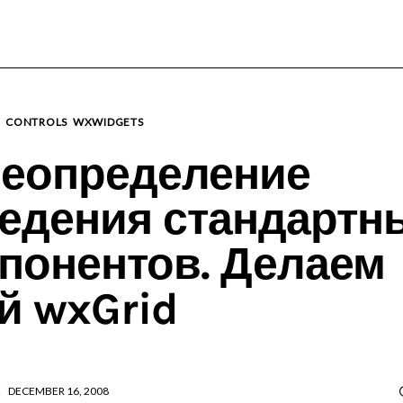
wxWidgets
Cross-Platform Programming
S
CONTROLS
WXWIDGETS
еопределение
едения стандартн
понентов. Делаем
й wxGrid
DECEMBER 16, 2008