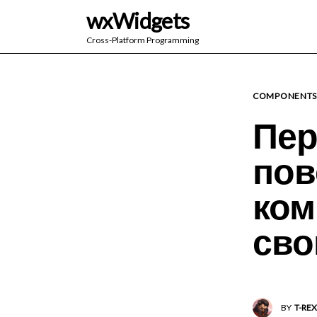
wxWidgets
Cross-Platform Programming
COMPONENT
Пер
пов
ком
сво
BY
T-REX