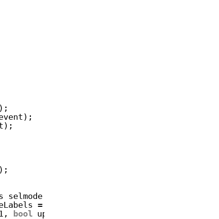
);
event);
t);
);
s selmode = wxGrid::wxGridSelectCells);
eLabels = 
true
);
1, 
bool
updateLabels = 
true
);