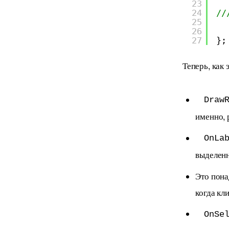
23
24
//
25
26
27
};
Теперь, как 
Draw
именно, 
OnLa
выделенн
Это пона
когда кл
OnSe