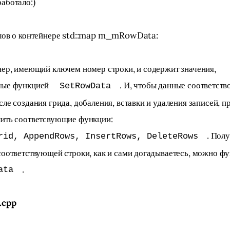
аботало:)
лов о контейнере std::map
 m_mRowData:
нер, имеющий ключем номер строки, и содержит значения, 
ые функцией 
. И, чтобы данные соответств
SetRowData
ле создания грида, добаления, вставки и удаления записей, п
ить соответсвующие функции: 
. Полу
rid, AppendRows, InsertRows, DeleteRows
соответствующей строки, как и сами догадываетесь, можно фу
.
ata
.cpp