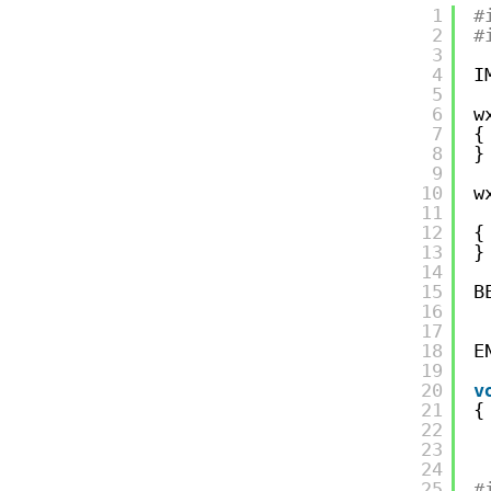
1
#
2
#
3
4
I
5
6
w
7
{
8
}
9
10
w
11
12
{
13
}
14
15
B
16
17
18
E
19
20
v
21
{
22
23
24
25
#