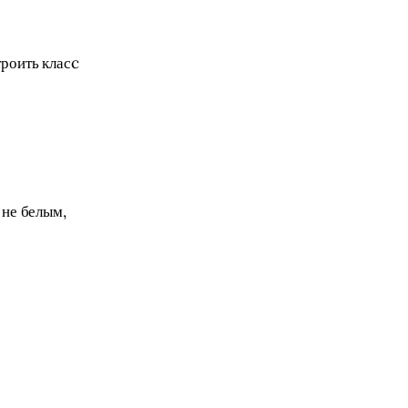
троить класc 
не белым, 