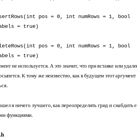
sertRows(int pos = 0, int numRows = 1, bool 
abels = true)
leteRows(int pos = 0, int numRows = 1, bool 
abels = true)
умент не используется. А это значит, что при вставке или удал
осыпется. К тому же неизвестно, как в будущем этот аргумент 
ься.
ашел я ничего лучшего, как переопределить грид и снабдить е
ми функциями.
.h