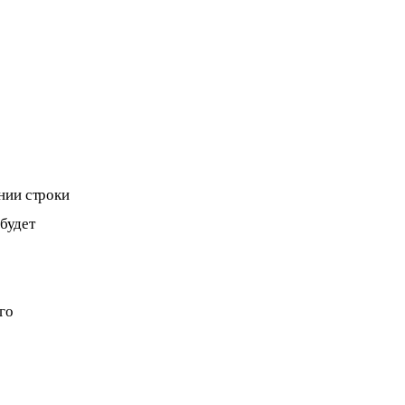
ении строки 
будет 
го 