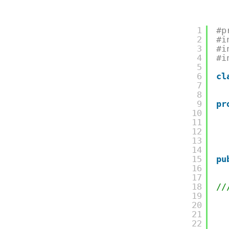
1
#p
2
#i
3
#i
4
#i
5
6
cl
7
8
9
pr
10
11
12
13
14
15
pu
16
17
18
//
19
20
21
22