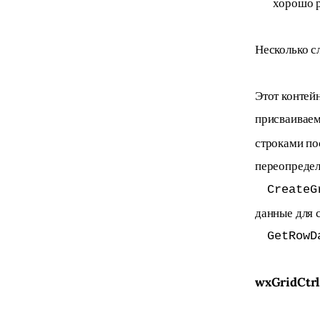
хорошо р
Несколько с
Этот контей
присваиваем
строками пос
переопредел
CreateG
данные для 
GetRowD
wxGridCtrl