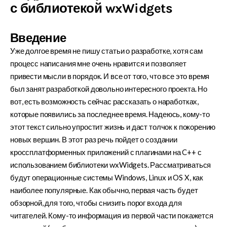
с библиотекой wxWidgets
Введение
Уже долгое время не пишу статьи о разработке, хотя сам
процесс написания мне очень нравится и позволяет
привести мысли в порядок. И все от того, что все это время
был занят разработкой довольно интересного проекта. Но
вот, есть возможность сейчас рассказать о наработках,
которые появились за последнее время. Надеюсь, кому-то
этот текст сильно упростит жизнь и даст толчок к покорению
новых вершин. В этот раз речь пойдет о создании
кроссплатформенных приложений с плагинами на C++ с
использованием библиотеки wxWidgets. Рассматриваться
будут операционные системы Windows, Linux и OS X, как
наиболее популярные. Как обычно, первая часть будет
обзорной, для того, чтобы снизить порог входа для
читателей. Кому-то информация из первой части покажется