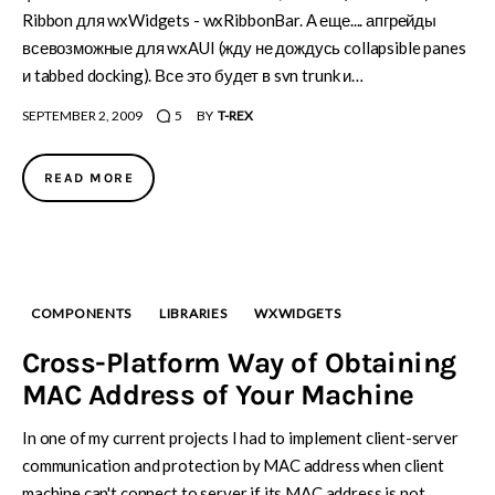
Ribbon для wxWidgets - wxRibbonBar. А еще.... апгрейды
всевозможные для wxAUI (жду не дождусь collapsible panes
и tabbed docking). Все это будет в svn trunk и…
SEPTEMBER 2, 2009
5
BY
T-REX
READ MORE
COMPONENTS
LIBRARIES
WXWIDGETS
Cross-Platform Way of Obtaining
MAC Address of Your Machine
In one of my current projects I had to implement client-server
communication and protection by MAC address when client
machine can't connect to server if its MAC address is not