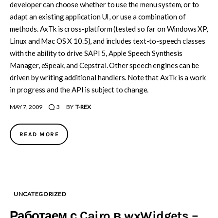
developer can choose whether to use the menu system, or to
adapt an existing application UI, or use a combination of
methods. AxTk is cross-platform (tested so far on Windows XP,
Linux and Mac OS X 10.5), and includes text-to-speech classes
with the ability to drive SAPI 5, Apple Speech Synthesis
Manager, eSpeak, and Cepstral. Other speech engines can be
driven by writing additional handlers. Note that AxTk is a work
in progress and the API is subject to change.
MAY 7, 2009
3
BY
T-REX
READ MORE
UNCATEGORIZED
Работаем с Cairo в wxWidgets –