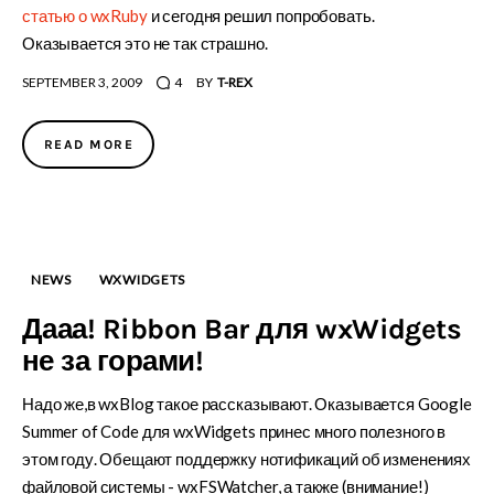
статью о wxRuby
и сегодня решил попробовать.
Оказывается это не так страшно.
SEPTEMBER 3, 2009
4
BY
T-REX
READ MORE
NEWS
WXWIDGETS
Дааа! Ribbon Bar для wxWidgets
не за горами!
Надо же,в wxBlog такое рассказывают. Оказывается Google
Summer of Code для wxWidgets принес много полезного в
этом году. Обещают поддержку нотификаций об изменениях
файловой системы - wxFSWatcher, а также (внимание!)