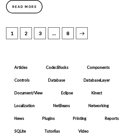
READ MORE
Posts
PAGE
1
PAGE
2
PAGE
3
>
…
PAGE
8
pagination
Articles
Code::Blocks
Components
Controls
Database
DatabaseLayer
Document/View
Eclipse
Kinect
Localization
NetBeans
Networking
News
Plugins
Printing
Reports
SQLite
Tutorilas
Video