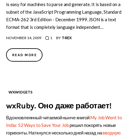
is easy for machines to parse and generate. It is based on a
subset of the JavaScript Programming Language, Standard
ECMA-262 3rd Edition - December 1999. JSON is a text
format that is completely language independent…
NOVEMBER 14, 2009
1
BY
T-REX
READ MORE
WXWIDGETS
wxRuby. Оно даже работает!
Вдохновленнный читаемой нынче книгой
My Job Went to
India: 52 Ways to Save Your Job
решил покорять новые
горизонты. Наткнулся несколько дней назад на
вводную