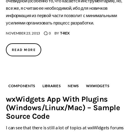
очевидной (особенно то, что касается инструментария), но,
все же, я считаю ее необходимой, ибо для новичков
информация из первой части позволит с минимальными
усилиями организовать процесс разработки.
NOVEMBER 23, 2013
0
BY
T-REX
READ MORE
COMPONENTS
LIBRARIES
NEWS
WXWIDGETS
wxWidgets App With Plugins
(Windows/Linux/Mac) – Sample
Source Code
I can see that there is still a lot of topics at wxWidgets forums