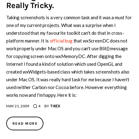
Really Tricky.
Taking screenshots is a very common task and it was a must for
one of my current projects. What was a surprise when I
understood that my favourite toolkit can't do that in cross-
platform manner. It is
official bug
that wxScreenDC does not
work properly under Mac OS and you can't use Blit() message
for copying screen onto wxMemoryDC. After digging the
Internet I found a kind of solution which used OpenGL and
created wxWidgets-based class which takes screenshots also
under Mac OS. It was really hard task for me because I haven't
used neither Carbon nor Cocoa before. However everything
works now and I'm happy. Here it is:
MAY 21, 2009
4
BY
T-REX
READ MORE