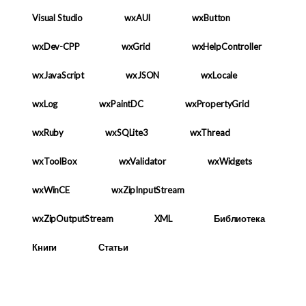
Visual Studio
wxAUI
wxButton
wxDev-CPP
wxGrid
wxHelpController
wxJavaScript
wxJSON
wxLocale
wxLog
wxPaintDC
wxPropertyGrid
wxRuby
wxSQLite3
wxThread
wxToolBox
wxValidator
wxWidgets
wxWinCE
wxZipInputStream
wxZipOutputStream
XML
Библиотека
Книги
Статьи