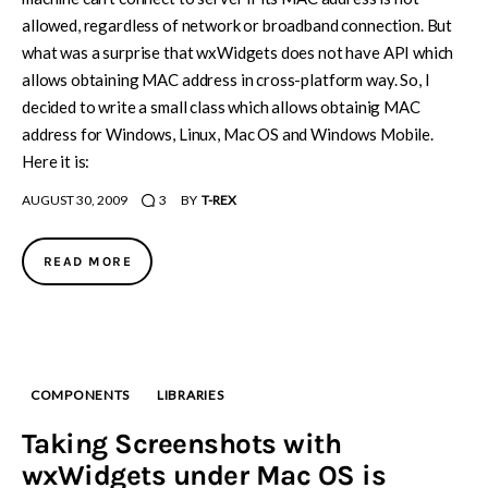
allowed, regardless of network or broadband connection. But
what was a surprise that wxWidgets does not have API which
allows obtaining MAC address in cross-platform way. So, I
decided to write a small class which allows obtainig MAC
address for Windows, Linux, Mac OS and Windows Mobile.
Here it is:
AUGUST 30, 2009
3
BY
T-REX
READ MORE
COMPONENTS
LIBRARIES
Taking Screenshots with
wxWidgets under Mac OS is