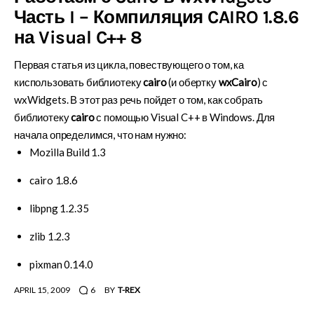
Часть I – Компиляция CAIRO 1.8.6
на Visual C++ 8
Первая статья из цикла, повествующего о том, ка
киспользовать библиотеку
cairo
(и обертку
wxCairo
) с
wxWidgets. В этот раз речь пойдет о том, как собрать
библиотеку
cairo
с помощью Visual C++ в Windows. Для
начала определимся, что нам нужно:
Mozilla Build 1.3
cairo 1.8.6
libpng 1.2.35
zlib 1.2.3
pixman 0.14.0
APRIL 15, 2009
6
BY
T-REX