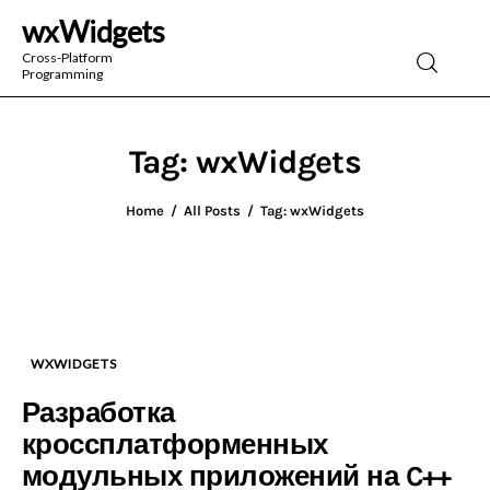
wxWidgets
wxWidgets
Cross-Platform
Programming
Cross-Platform Programming
Tag: wxWidgets
Home
All Posts
Tag: wxWidgets
WXWIDGETS
Разработка
кроссплатформенных
модульных приложений на C++