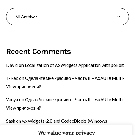
Recent Comments
David
on
Localization of wxWidgets Application with poEdit
T-Rex
on
Сделайте мне красиво – Часть II – wxAUI в Multi-
View приложений
Vanya
on
Сделайте мне красиво – Часть II – wxAUI в Multi-
View приложений
Sash
on
wxWidgets-2.8 and Code::Blocks (Windows)
We value your privacy
T-Rex
on
Быстрый способ упаковки содержимого папки в