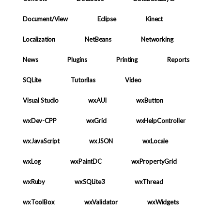
Document/View
Eclipse
Kinect
Localization
NetBeans
Networking
News
Plugins
Printing
Reports
SQLite
Tutorilas
Video
Visual Studio
wxAUI
wxButton
wxDev-CPP
wxGrid
wxHelpController
wxJavaScript
wxJSON
wxLocale
wxLog
wxPaintDC
wxPropertyGrid
wxRuby
wxSQLite3
wxThread
wxToolBox
wxValidator
wxWidgets