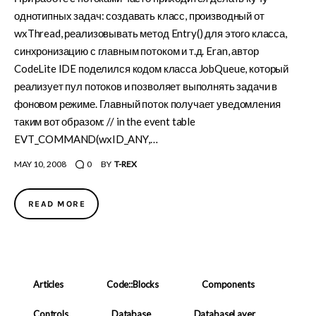
однотипных задач: создавать класс, производный от
wxThread, реализовывать метод Entry() для этого класса,
синхронизацию с главным потоком и т.д. Eran, автор
CodeLite IDE поделился кодом класса JobQueue, который
реализует пул потоков и позволяет выполнять задачи в
фоновом режиме. Главный поток получает уведомления
таким вот образом: // in the event table
EVT_COMMAND(wxID_ANY,…
MAY 10, 2008
0
BY
T-REX
READ MORE
Articles
Code::Blocks
Components
Controls
Database
DatabaseLayer