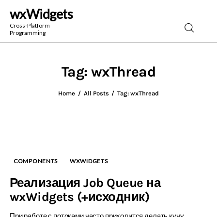
wxWidgets
wxWidgets
Cross-Platform
Programming
Cross-Platform Programming
Tag: wxThread
Home
All Posts
Tag: wxThread
COMPONENTS
WXWIDGETS
Реализация Job Queue на
wxWidgets (+исходник)
При работе с потоками часто приходится делать кучу