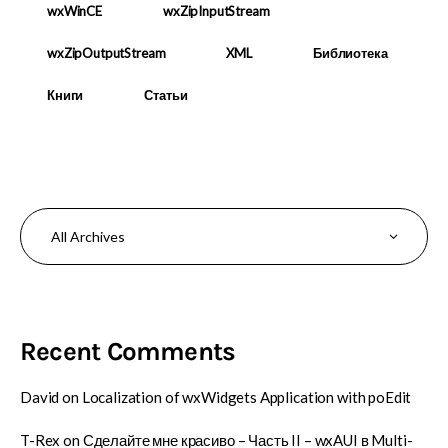
wxWinCE
wxZipInputStream
wxZipOutputStream
XML
Библиотека
Книги
Статьи
Recent Comments
David
on
Localization of wxWidgets Application with poEdit
T-Rex
on
Сделайте мне красиво – Часть II – wxAUI в Multi-