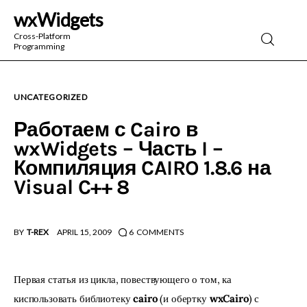
wxWidgets
wxWidgets
Cross-Platform
Programming
Cross-Platform Programming
UNCATEGORIZED
Работаем с Cairo в
wxWidgets – Часть I –
Компиляция CAIRO 1.8.6 на
Visual C++ 8
BY
T-REX
APRIL 15, 2009
6
COMMENTS
Первая статья из цикла, повествующего о том, ка 
киспользовать библиотеку 
cairo
 (и обертку 
wxCairo
) с 