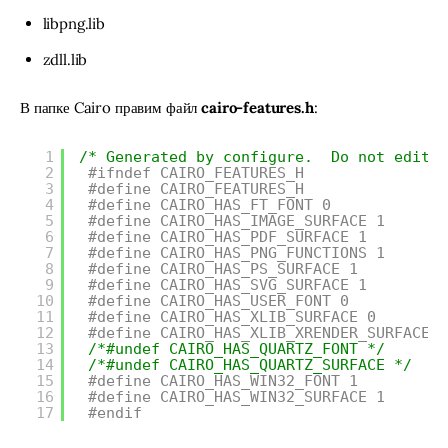
libpng.lib
zdll.lib
В папке Cairo правим файл 
cairo-features.h
:
1
/* Generated by configure.  Do not edit. 
2
#ifndef CAIRO_FEATURES_H
3
#define CAIRO_FEATURES_H
4
#define CAIRO_HAS_FT_FONT 0
5
#define CAIRO_HAS_IMAGE_SURFACE 1
6
#define CAIRO_HAS_PDF_SURFACE 1
7
#define CAIRO_HAS_PNG_FUNCTIONS 1
8
#define CAIRO_HAS_PS_SURFACE 1
9
#define CAIRO_HAS_SVG_SURFACE 1
10
#define CAIRO_HAS_USER_FONT 0
11
#define CAIRO_HAS_XLIB_SURFACE 0
12
#define CAIRO_HAS_XLIB_XRENDER_SURFACE 0
13
/*#undef CAIRO_HAS_QUARTZ_FONT */
14
/*#undef CAIRO_HAS_QUARTZ_SURFACE */
15
#define CAIRO_HAS_WIN32_FONT 1
16
#define CAIRO_HAS_WIN32_SURFACE 1
17
#endif