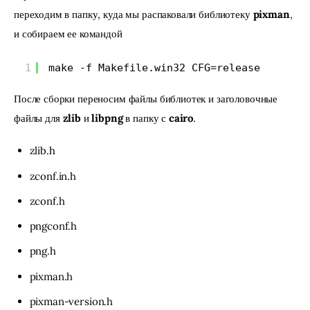
переходим в папку, куда мы распаковали библиотеку 
pixman
, 
и собираем ее командой
1
make -f Makefile.win32 CFG=release
После сборки переносим файлы библиотек и заголовочные 
файлы для 
zlib
 и 
libpng
 в папку с 
cairo
.
zlib.h
zconf.in.h
zconf.h
pngconf.h
png.h
pixman.h
pixman-version.h