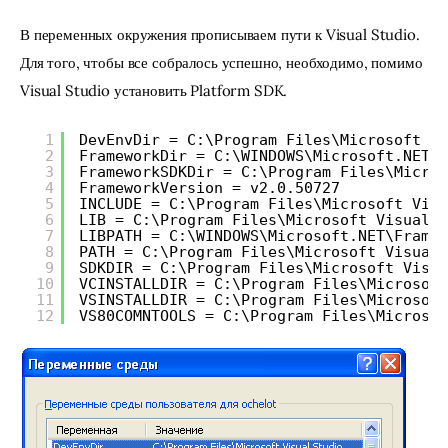
В переменных окружения прописываем пути к Visual Studio. 
Для того, чтобы все собралось успешно, необходимо, помимо 
Visual Studio установить Platform SDK.
1
DevEnvDir = C:\Program Files\Microsoft Vi
2
FrameworkDir = C:\WINDOWS\Microsoft.NET\F
3
FrameworkSDKDir = C:\Program Files\Micros
4
FrameworkVersion = v2.0.50727
5
INCLUDE = C:\Program Files\Microsoft Visu
6
LIB = C:\Program Files\Microsoft Visual S
7
LIBPATH = C:\WINDOWS\Microsoft.NET\Framew
8
PATH = C:\Program Files\Microsoft Visual 
9
SDKDIR = C:\Program Files\Microsoft Visua
10
VCINSTALLDIR = C:\Program Files\Microsoft
11
VSINSTALLDIR = C:\Program Files\Microsoft
12
VS80COMNTOOLS = C:\Program Files\Microsof