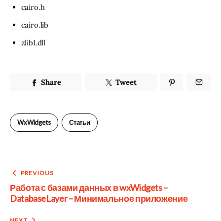
cairo.h
cairo.lib
zlib1.dll
Share
Tweet
WxWidgets
Статьи
Post
PREVIOUS
Работа с базами данных в wxWidgets –
navigation
DatabaseLayer – Минимальное приложение
NEXT